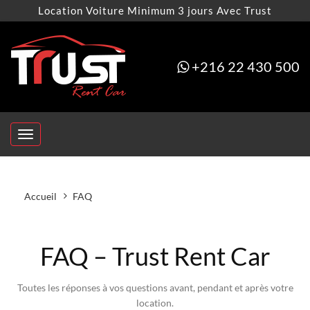
Location Voiture Minimum 3 jours Avec Trust
+216 22 430 500
Toggle
navigation
Accueil
FAQ
FAQ – Trust Rent Car
Toutes les réponses à vos questions avant, pendant et après votre
location.