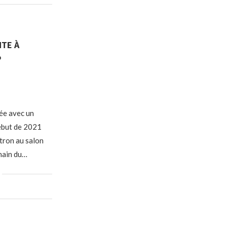
NTE À
%
ée avec un
ébut de 2021
tron au salon
hain du…