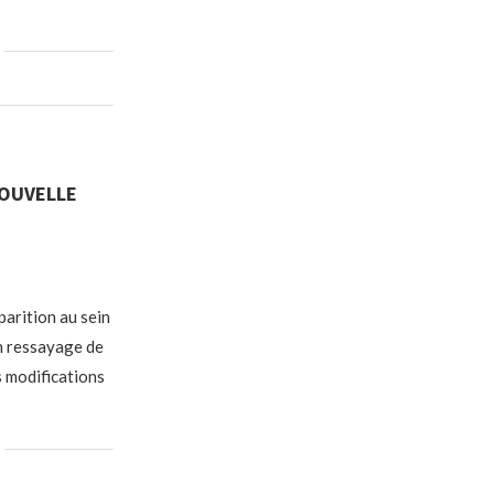
NOUVELLE
parition au sein
n ressayage de
s modifications