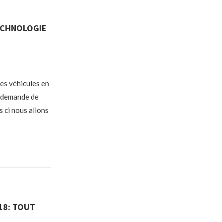
TECHNOLOGIE
es véhicules en
e demande de
s ci nous allons
18: TOUT
!