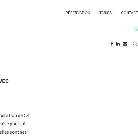
RÉSERVATION
TARIFS
CONTACT
E
VEC
énération de C4
aise poursuit
elles sont ses