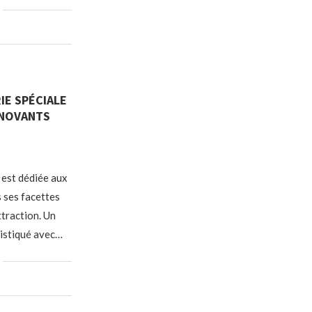
IE SPÉCIALE
NNOVANTS
 est dédiée aux
s ses facettes
ttraction. Un
histiqué avec…