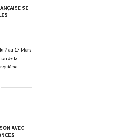
RANÇAISE SE
LES
 du 7 au 17 Mars
ion de la
cinquième
CSON AVEC
ANCES