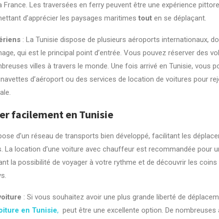
t la France. Les traversées en ferry peuvent être une expérience pittor
mettant d’apprécier les paysages maritimes
tout
en se déplaçant.
ériens
: La Tunisie dispose de plusieurs aéroports internationaux, do
age, qui est le principal point d’entrée. Vous pouvez réserver des vol
reuses villes à travers le monde. Une fois arrivé en Tunisie, vous po
 navettes d’aéroport ou des services de location de voitures pour rej
ale.
er facilement en Tunisie
pose d’un réseau de transports bien développé, facilitant les déplac
ys. La location d’une voiture avec chauffeur est recommandée pour u
ant la possibilité de voyager à votre rythme et de découvrir les coins 
s.
voiture
: Si vous souhaitez avoir une plus grande liberté de déplaceme
oiture en Tunisie
,
peut être une excellente option. De nombreuses