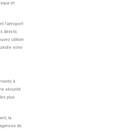
esque et
nt l’aéroport
s directs
uvez utiliser
oindre votre
ements à
ne sécurité
les plus
nt, la
 agences de