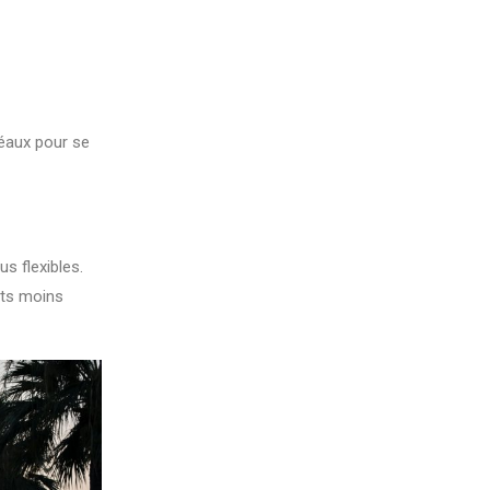
déaux pour se
s flexibles.
its moins