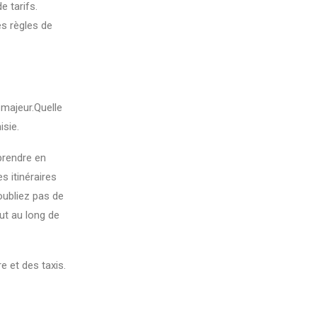
e tarifs.
s règles de
 majeur.Quelle
isie.
 prendre en
s itinéraires
oubliez pas de
out au long de
e et des taxis.