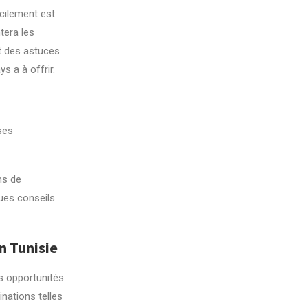
cilement est
tera les
t des astuces
s a à offrir.
ses
ns de
ues conseils
n Tunisie
es opportunités
inations telles