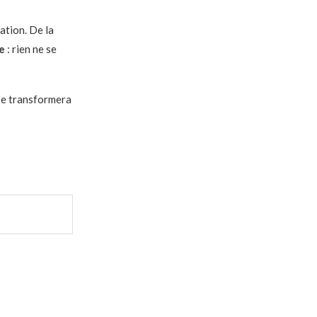
ation. De la
e
: rien ne se
 se transformera