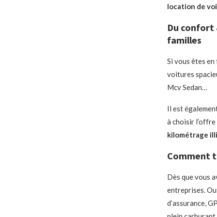
location de vo
Du confort 
familles
Si vous êtes en 
voitures spaci
Mcv Sedan…
Il est également
à choisir l’off
kilométrage ill
Comment tro
Dès que vous av
entreprises. Out
d’assurance, GP
plein carburant