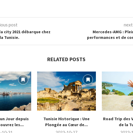
ious post
next
a city 2021 débarque chez
Mercedes-AMG : Plei
a Tunisie.
performances et de co
RELATED POSTS
’un Jour depuis
Tunisie Historique : Une
Road Trip des V
ouvrez les...
Plongée au Cœur de...
de la T
-10-31
2023-10-27
2023-