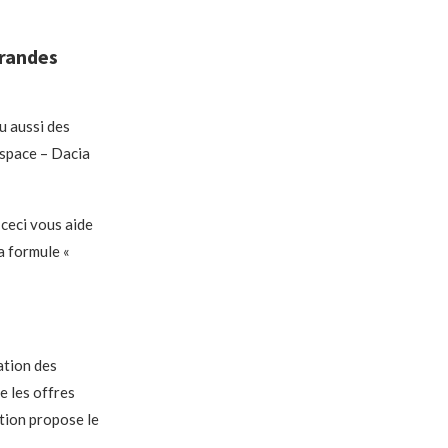
grandes
u aussi des
space – Dacia
 ceci vous aide
a formule «
ation des
e les offres
tion propose le