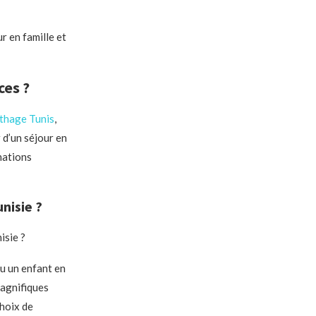
r en famille et
ces ?
thage Tunis
,
 d’un séjour en
nations
nisie ?
isie ?
ou un enfant en
magnifiques
choix de