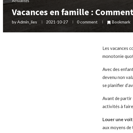
Actualités
Vacances en famille : Comment 
by
Admin_lies
2021-10-27
0 comment
Bookmark
Les vacances co
monotonie quotid
Avec des enfant
devenu non vala
se planifier d’a
Avant de partir
activités à fair
Louer une voi
aux moyens de t