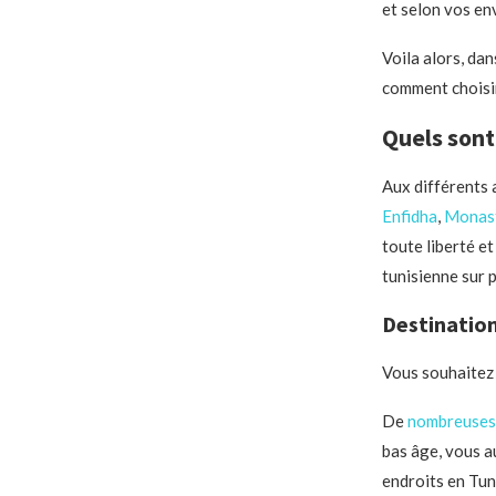
et selon vos env
Voila alors, dan
comment choisir
Quels sont
Aux différents 
Enfidha
,
Monast
toute liberté e
tunisienne sur p
Destination
Vous souhaitez p
De
nombreuses 
bas âge, vous a
endroits en Tuni