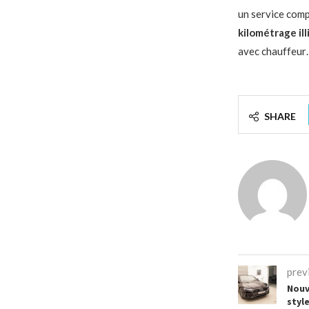
un service compl
kilométrage ill
avec chauffeur…
SHARE
prev
Nouv
styl