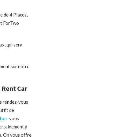
te de 4 Places,
art ForTwo
x, qui sera
ement sur notre
a Rent Car
os rendez-vous
suffit de
her
vous
certainement à
fs. On vous offre